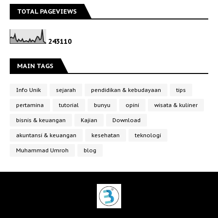
TOTAL PAGEVIEWS
2
4
3
1
1
0
MAIN TAGS
Info Unik
sejarah
pendidikan & kebudayaan
tips
pertamina
tutorial
bunyu
opini
wisata & kuliner
bisnis & keuangan
Kajian
Download
akuntansi & keuangan
kesehatan
teknologi
Muhammad Umroh
blog