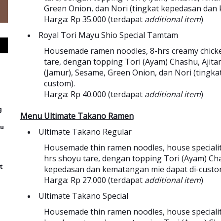
Green Onion, dan Nori (tingkat kepedasan dan 
Harga: Rp 35.000 (terdapat
additional item
)
Royal Tori Mayu Shio Special Tamtam
Housemade ramen noodles, 8-hrs creamy chicken 
tare, dengan topping Tori (Ayam) Chashu, Ajita
(Jamur), Sesame, Green Onion, dan Nori (tingk
custom).
Harga: Rp 40.000 (terdapat
additional item
)
g
Menu Ultimate Takano Ramen
ru
Ultimate Takano Regular
Housemade thin ramen noodles, house speciality
hrs shoyu tare, dengan topping Tori (Ayam) Cha
t
kepedasan dan kematangan mie dapat di-custo
Harga: Rp 27.000 (terdapat
additional item
)
Ultimate Takano Special
Housemade thin ramen noodles, house speciality