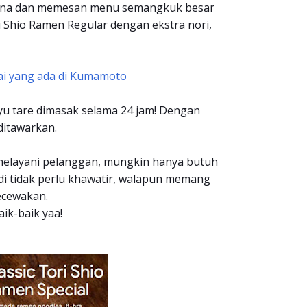
 sana dan memesan menu semangkuk besar
i Shio Ramen Regular dengan ekstra nori,
i yang ada di Kumamoto
yu tare dimasak selama 24 jam! Dengan
ditawarkan.
melayani pelanggan, mungkin hanya butuh
di tidak perlu khawatir, walapun memang
ecewakan.
k-baik yaa!