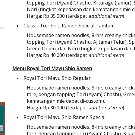
topping Tori (Ayam) Chashu, Kikurage (Jamur), 
Nori (tingkat kepedasan dan kematangan mie da
Harga: Rp 35.000 (terdapat
additional item
)
Classic Tori Shio Ramen Special Tamtam
an
Housemade ramen noodles, 8-hrs creamy chicke
topping Tori (Ayam) Chashu, Ajitama (Telur), S
Green Onion, dan Nori (tingkat kepedasan dan 
Harga: Rp 40.000 (terdapat
additional item
)
Menu Royal Tori Mayu Shio Ramen
Royal Tori Mayu Shio Regular
Housemade ramen noodles, 8-hrs creamy chicken 
tare, dengan topping Tori (Ayam) Chashu, Gree
kematangan mie dapat di-custom).
Harga: Rp 30.000 (terdapat
additional item
)
Royal Tori Mayu Shio Ramen Special
Housemade ramen noodles, 8-hrs creamy chicken 
tare, dengan topping Tori (Ayam) Chashu, Kikur