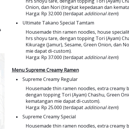
hrs shoyu tare, dengan topping Tori (Ayam) Ch
Onion, dan Nori (tingkat kepedasan dan kemata
Harga: Rp 32.000 (terdapat
additional item
)
Ultimate Takano Special Tamtam
s
Housemade thin ramen noodles, house speciality
hrs shoyu tare, dengan topping Tori (Ayam) Cha
Kikurage (Jamur), Sesame, Green Onion, dan N
mie dapat di-custom).
Harga: Rp 37.000 (terdapat
additional item
)
Menu Supreme Creamy Ramen
Supreme Creamy Regular
Housemade thin ramen noodles, extra creamy bro
dengan topping Tori (Ayam) Chashu, Green Oni
kematangan mie dapat di-custom).
Harga: Rp 25.000 (terdapat
additional item
)
Supreme Creamy Special
Housemade thin ramen noodles, extra creamy bro