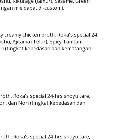
ashu, Kikurage (Jamur), Sesame, Green
ngan mie dapat di-custom).
 creamy chicken broth, Roka's special 24-
shu, Ajitama (Telur), Spicy Tamtam,
ori (tingkat kepedasan dan kematangan
th, Roka's special 24-hrs shoyu tare,
on, dan Nori (tingkat kepedasan dan
th, Roka's special 24-hrs shoyu tare,