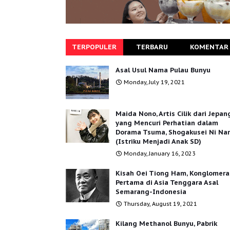
TERPOPULER
TERBARU
KOMENTAR
Asal Usul Nama Pulau Bunyu
Monday, July 19, 2021
Maida Nono, Artis Cilik dari Jepan
yang Mencuri Perhatian dalam
Dorama Tsuma, Shogakusei Ni Na
(Istriku Menjadi Anak SD)
Monday, January 16, 2023
Kisah Oei Tiong Ham, Konglomera
Pertama di Asia Tenggara Asal
Semarang-Indonesia
Thursday, August 19, 2021
Kilang Methanol Bunyu, Pabrik