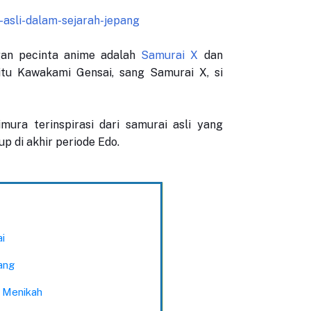
gan pecinta anime adalah
Samurai X
dan
aitu Kawakami Gensai, sang Samurai X, si
ura terinspirasi dari samurai asli yang
 di akhir periode Edo.
i
ang
 Menikah